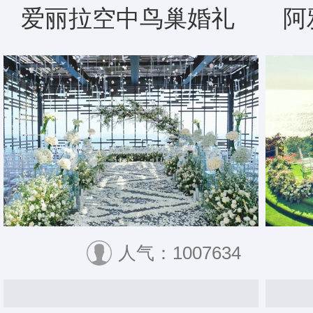
爱丽拉空中鸟巢婚礼
阿
人气：1007634