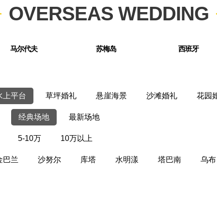
OVERSEAS WEDDING
马尔代夫
苏梅岛
西班牙
水上平台
草坪婚礼
悬崖海景
沙滩婚礼
花园
经典场地
最新场地
5-10万
10万以上
金巴兰
沙努尔
库塔
水明漾
塔巴南
乌布