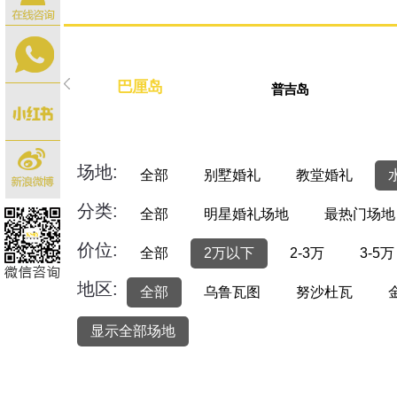
巴厘岛
普吉岛
场地:
全部
别墅婚礼
教堂婚礼
分类:
全部
明星婚礼场地
最热门场地
价位:
全部
2万以下
2-3万
3-5万
地区:
全部
乌鲁瓦图
努沙杜瓦
显示全部场地