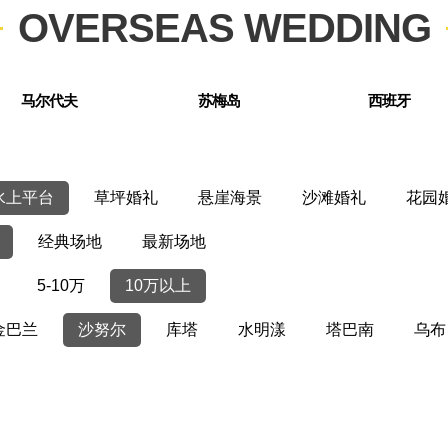
OVERSEAS WEDDING
马尔代夫
苏梅岛
西班牙
水上平台
草坪婚礼
悬崖海景
沙滩婚礼
花园
经典场地
最新场地
5-10万
10万以上
金巴兰
沙努尔
库塔
水明漾
塔巴南
乌布