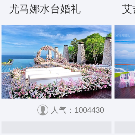
尤马娜水台婚礼
艾
人气：1004430