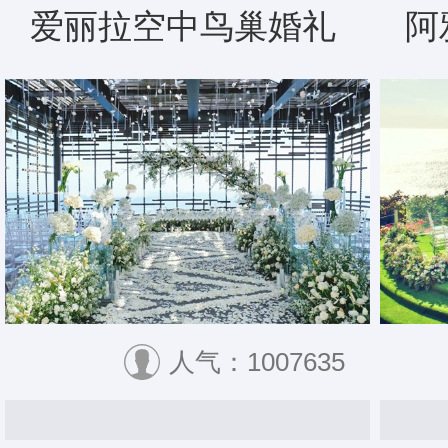
爱丽拉空中鸟巢婚礼
阿
人气：1007635