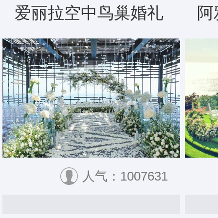
爱丽拉空中鸟巢婚礼
阿
人气：1007631