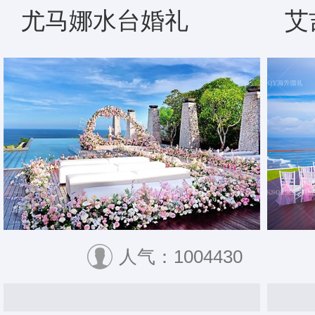
尤马娜水台婚礼
艾
人气：1004430