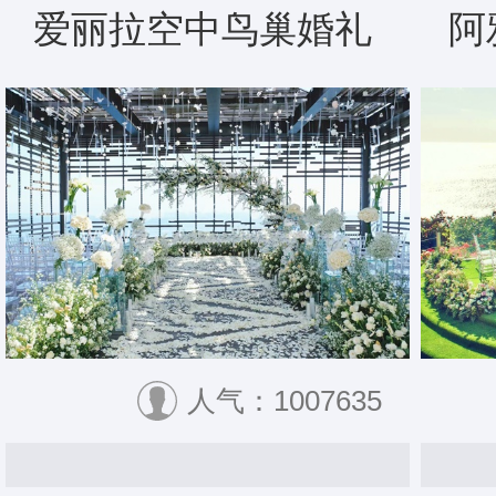
爱丽拉空中鸟巢婚礼
阿
人气：1007635