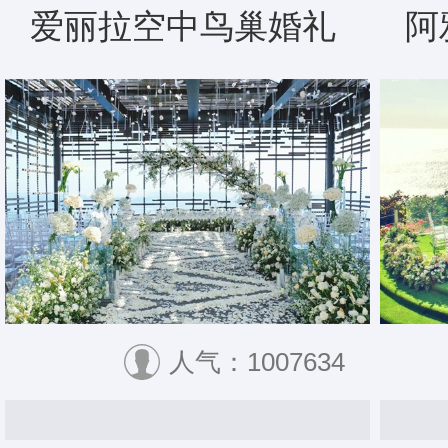
爱丽拉空中鸟巢婚礼
阿
人气：1007634