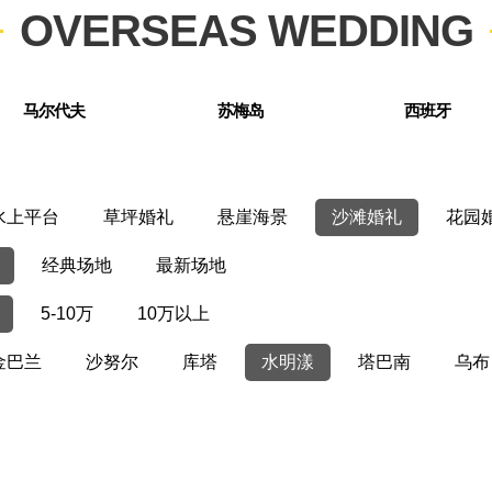
OVERSEAS WEDDING
马尔代夫
苏梅岛
西班牙
水上平台
草坪婚礼
悬崖海景
沙滩婚礼
花园
经典场地
最新场地
5-10万
10万以上
金巴兰
沙努尔
库塔
水明漾
塔巴南
乌布