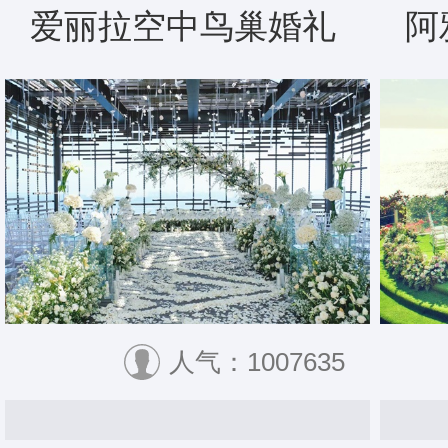
爱丽拉空中鸟巢婚礼
阿
人气：1007635