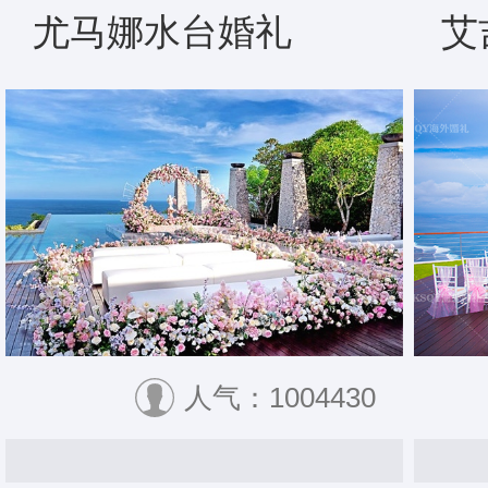
尤马娜水台婚礼
艾
人气：1004430