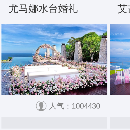
尤马娜水台婚礼
艾
人气：1004430