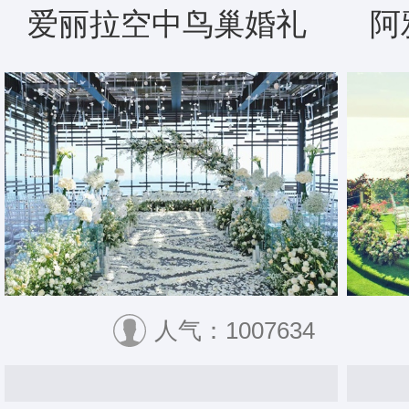
爱丽拉空中鸟巢婚礼
阿
人气：1007634