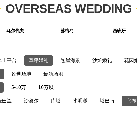
OVERSEAS WEDDING
马尔代夫
苏梅岛
西班牙
水上平台
草坪婚礼
悬崖海景
沙滩婚礼
花园
经典场地
最新场地
5-10万
10万以上
金巴兰
沙努尔
库塔
水明漾
塔巴南
乌布