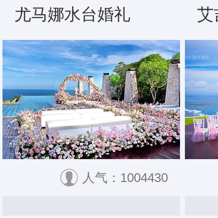
尤马娜水台婚礼
艾
人气：1004430