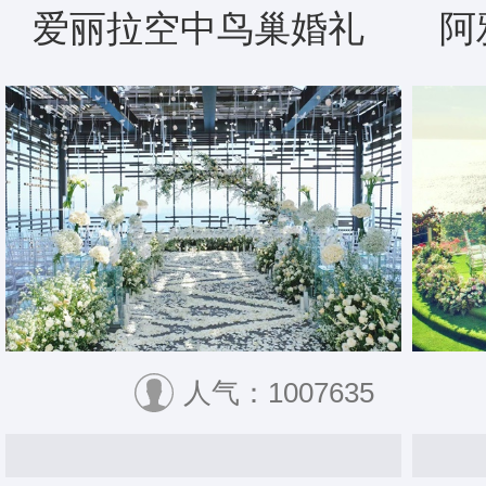
爱丽拉空中鸟巢婚礼
阿
人气：1007635