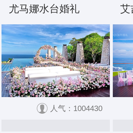
尤马娜水台婚礼
艾
人气：1004430