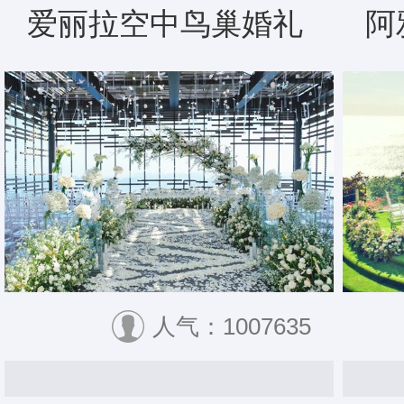
爱丽拉空中鸟巢婚礼
阿
人气：1007635