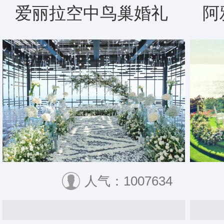
爱丽拉空中鸟巢婚礼
阿
人气：1007634